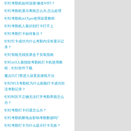
钉钉考勤机如何连接/修改WIFI？
钉钉考勤机显示离线怎么办,怎么处理
钉钉考勤机m1Xpro使用设置教程
钉钉考勤机人脸识别打卡打不上
钉钉考勤打卡如何备注？
钉钉打卡成功为什么考勤内没有显示记
录？
钉钉智能无线投屏盒子安装指南
钉钉m1f人脸指纹考勤机打卡机使用教
程，钉钉软件下载
魔点D2门禁进入设置及接线方法
钉钉M1X考勤机为什么刷脸打卡成功但
没考勤记录？
钉钉时区不正确无法打开考勤界面怎么
办？
钉钉考勤打卡闪退怎么办？
钉钉考勤机断电会影响考勤数据吗?
钉钉考勤打卡为什么提示打卡无效？