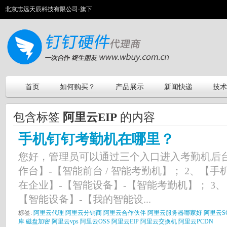
北京志远天辰科技有限公司-旗下
首页
如何购买？
产品展示
新闻快递
技术
包含标签
阿里云EIP
的内容
手机钉钉考勤机在哪里？
您好，管理员可以通过三个入口进入考勤机后台
作台】-【智能前台 / 智能考勤机】； 2、【手
在企业】-【智能设备】-【智能考勤机】； 3、
【智能设备】-【我的智能设...
标签:
阿里云代理
阿里云分销商
阿里云合作伙伴
阿里云服务器哪家好
阿里云S
库
磁盘加密
阿里云vps
阿里云OSS
阿里云EIP
阿里云交换机
阿里云PCDN