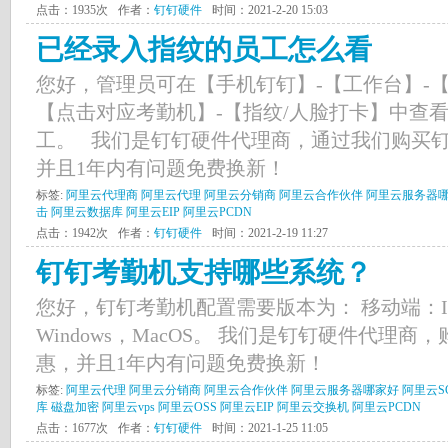
点击：1935次
作者：
钉钉硬件
时间：2021-2-20 15:03
已经录入指纹的员工怎么看
您好，管理员可在【手机钉钉】-【工作台】-【
【点击对应考勤机】-【指纹/人脸打卡】中查
工。 我们是钉钉硬件代理商，通过我们购买
并且1年内有问题免费换新！
标签:
阿里云代理商
阿里云代理
阿里云分销商
阿里云合作伙伴
阿里云服务器
击
阿里云数据库
阿里云EIP
阿里云PCDN
点击：1942次
作者：
钉钉硬件
时间：2021-2-19 11:27
钉钉考勤机支持哪些系统？
您好，钉钉考勤机配置需要版本为： 移动端：IOS
Windows，MacOS。 我们是钉钉硬件代理
惠，并且1年内有问题免费换新！
标签:
阿里云代理
阿里云分销商
阿里云合作伙伴
阿里云服务器哪家好
阿里云S
库
磁盘加密
阿里云vps
阿里云OSS
阿里云EIP
阿里云交换机
阿里云PCDN
点击：1677次
作者：
钉钉硬件
时间：2021-1-25 11:05