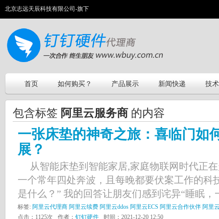
北京志远天辰科技有限公司-旗下
首页
如何购买？
产品展示
新闻快递
技术
包含标签
阿里云服务商
的内容
一张床垫的神奇之旅：喜临门如
展？
从智能床垫到智能家居,家庭物联网时代正在走
一个常年四处奔波，且每晚都要伏案工作的科
是什么？” 我的回答让朋友们感到诧异“睡眠，一
标签:
阿里云代理商
阿里云续费
阿里云ddos
阿里云ECS
阿里云合作伙伴
阿里
点击：1125次
作者：
钉钉硬件
时间：2021-12-20 12:50