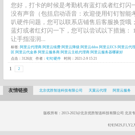
您好，打卡的时候是考勤机有蓝灯或者红灯闪
没有声音（包括启动语音：欢迎使用钉钉智能
叭硬件问题，您可以联系店铺售后客服换货哦；
蓝灯或者红灯闪一下，您可以尝试以下措施： 
让手指湿润...
标签:
阿里云代理商
阿里云续费
阿里云降级
阿里云ddos
阿里云ECS
阿里云代
区
阿里云代金券
阿里云服务商
阿里云主机代理商
阿里云服务器哪家好
点击：3126次
作者：
钉钉硬件
时间：2021-2-9 15:21
1
2
友情链接
北京优胜智连科技有限公司
天翼云代理
阿里云服务
版权所有：2013-2023@北京优胜智连科技有限公司 北京专线：185
钉钉M2S,F1,Y2,