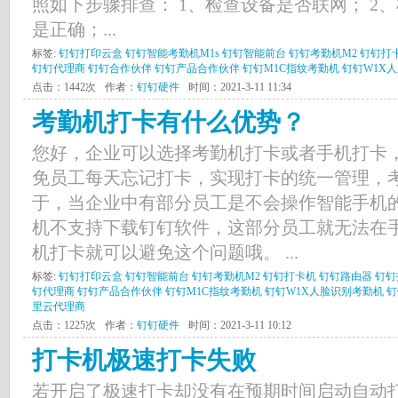
照如下步骤排查： 1、检查设备是否联网； 2
是正确；...
标签:
钉钉打印云盒
钉钉智能考勤机M1s
钉钉智能前台
钉钉考勤机M2
钉钉打
钉钉代理商
钉钉合作伙伴
钉钉产品合作伙伴
钉钉M1C指纹考勤机
钉钉W1X
点击：1442次
作者：
钉钉硬件
时间：2021-3-11 11:34
考勤机打卡有什么优势？
您好，企业可以选择考勤机打卡或者手机打卡
免员工每天忘记打卡，实现打卡的统一管理，
于，当企业中有部分员工是不会操作智能手机
机不支持下载钉钉软件，这部分员工就无法在
机打卡就可以避免这个问题哦。 ...
标签:
钉钉打印云盒
钉钉智能前台
钉钉考勤机M2
钉钉打卡机
钉钉路由器
钉钉
钉代理商
钉钉产品合作伙伴
钉钉M1C指纹考勤机
钉钉W1X人脸识别考勤机
钉
里云代理商
点击：1225次
作者：
钉钉硬件
时间：2021-3-11 10:12
打卡机极速打卡失败
若开启了极速打卡却没有在预期时间启动自动