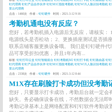
标签:
钉钉打印云盒
钉钉智能前台
钉钉考勤机M2
钉钉打卡机
钉钉路由器
钉钉
钉代理商
钉钉产品合作伙伴
钉钉M1C指纹考勤机
钉钉W1X人脸识别考勤机
钉
里云代理商
点击：1460次
作者：
钉钉硬件
时间：2021-3-12 9:16
考勤机通电没有反应？
您好，若考勤机插入电源后无反应，请核实： 
电源线头是否松动； 2、更换插座测试是否插座
联系店铺客服更换设备哦。 我们是钉钉硬件代
品可享受折扣优惠，并且1年内有...
标签:
钉钉打印云盒
钉钉智能前台
钉钉考勤机M2
钉钉打卡机
钉钉路由器
钉钉
钉代理商
钉钉产品合作伙伴
钉钉M1C指纹考勤机
钉钉W1X人脸识别考勤机
钉
里云代理商
点击：2338次
作者：
钉钉硬件
时间：2021-3-12 8:44
M1X存在刷脸打卡成功但没考勤
您好，只要显示打卡成功，考勤后台就一定会
缺失。务必确保设备在线，不然数据会无法即
考勤记录基本上是网络配置和钉钉软件考勤设