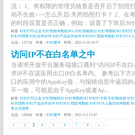
况： 1、有权限的管理员核查是否开启了拍照
动不生效>>>怎么开启/关闭拍照打卡？ 2、
的时段设置是否正确，例如：设置了下班后30分钟
标签:
钉钉打印云盒
钉钉智能考勤机M1s
钉钉智能前台
钉钉考勤机M2
钉钉打
钉钉代理商
钉钉合作伙伴
钉钉产品合作伙伴
钉钉M1C指纹考勤机
钉钉W1X
点击：1371次
作者：
钉钉硬件
时间：2021-3-10 10:17
访问IP不在白名单之中
当请求开放平台服务端接口遇到“访问IP不在白
求IP不在该应用出口IP白名单内。 参考以下
口的应用中的AppKey值，与报错信息中返回的A
不一致，可能是由于AppKey或者Ap...
标签:
钉钉打印云盒
钉钉智能前台
钉钉考勤机M2
钉钉打卡机
钉钉路由器
钉钉
钉代理商
钉钉产品合作伙伴
钉钉M1C指纹考勤机
钉钉W1X人脸识别考勤机
钉
里云代理商
点击：1436次
作者：
钉钉硬件
时间：2021-3-5 15:47
...
3
1
2
4
5
6
7
8
»