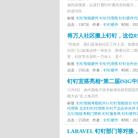
放的连接器，以及打通钉钉通讯录的能力，
的成功应...
标签:
钉钉智能硬件
钉钉代理商
钉钉硬件代
点击：1387次
作者：
钉钉硬件
时间：2021-
将万人社区搬上钉钉，这位85
“邻友好，我们是海创社区工作人员。如果
社区门口贴着这样一张告示，附着社区二维码
里，社区常住居民一万余人，是个...
标签:
钉钉智能硬件
钉钉代理商
钉钉合作伙
点击：1561次
作者：
钉钉硬件
时间：2021-
钉钉宜搭亮相“第二届ISI
12月8日，由中国电子技术标准化研究院指导，
能大会”在上海召开。 ...
标签:
钉钉智能考勤机M1s
钉钉智能前台
钉
代理商
北京钉钉代理商
钉钉产品合作伙伴
点X2指纹考勤门禁机
钉钉服务商
钉钉硬件
点击：1528次
作者：
钉钉硬件
时间：2021-
LARAVEL 钉钉部门等对