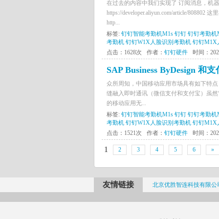
在过去的内容中我们实现了 订阅消息，机
https://developer.aliyun.com/
http...
标签:
钉钉智能考勤机M1s
钉钉
钉钉考勤机
考勤机
钉钉W1X人脸识别考勤机
钉钉M1
点击：1628次
作者：
钉钉硬件
时间：2021-
SAP Business ByDes
众所周知，中国移动应用市场具有如下特点
缝融入即时通讯（微信支付和支付宝）虽然
的移动应用无...
标签:
钉钉智能考勤机M1s
钉钉
钉钉考勤机
考勤机
钉钉W1X人脸识别考勤机
钉钉M1
点击：1521次
作者：
钉钉硬件
时间：2021-
1
2
3
4
5
6
»
友情链接
北京优胜智连科技有限公