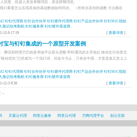
器人回复，机器人发送单聊消息，发送群聊消息。
article/808802 这里我们看看怎么实现具体的基础数据如何同步。 （所有涉及到的函数 方法都在
M2
钉钉代理商
钉钉合作伙伴
钉钉硬件代理商
钉钉产品合作伙伴
钉钉M1C指纹
X人脸识别考勤机
钉钉服务商
钉钉硬件渠道商
12-9 17:19
[
查看详情
]
ign 和支付宝与钉钉集成的一个原型开发案例
： 腾讯和阿里巴巴的多用途平台双头垄断 即时通讯的主导地位 移动支付深度无
“移动优先”已经成为一个流行词，但迄今为止，只有在中国，才算是真正意义上
M2
钉钉代理商
钉钉合作伙伴
钉钉硬件代理商
钉钉产品合作伙伴
钉钉M1C指纹
X人脸识别考勤机
钉钉服务商
钉钉硬件渠道商
12-3 9:50
[
查看详情
]
...
司
天翼云代理
阿里云服务
阿里云代理
万网代理平台
创云互联