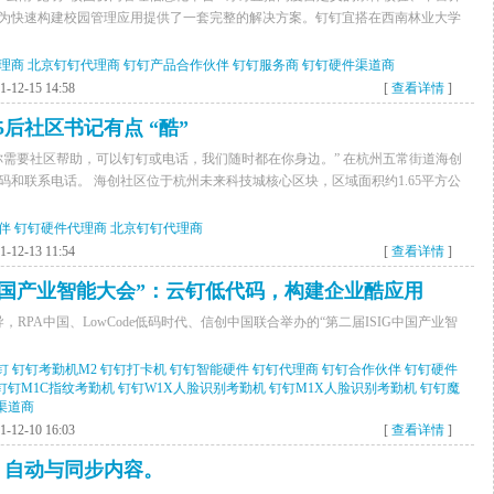
为快速构建校园管理应用提供了一套完整的解决方案。钉钉宜搭在西南林业大学
理商
北京钉钉代理商
钉钉产品合作伙伴
钉钉服务商
钉钉硬件渠道商
12-15 14:58
[
查看详情
]
后社区书记有点 “酷”
你需要社区帮助，可以钉钉或电话，我们随时都在你身边。” 在杭州五常街道海创
和联系电话。 海创社区位于杭州未来科技城核心区块，区域面积约1.65平方公
伴
钉钉硬件代理商
北京钉钉代理商
12-13 11:54
[
查看详情
]
G中国产业智能大会”：云钉低代码，构建企业酷应用
RPA中国、LowCode低码时代、信创中国联合举办的“第二届ISIG中国产业智
钉
钉钉考勤机M2
钉钉打卡机
钉钉智能硬件
钉钉代理商
钉钉合作伙伴
钉钉硬件
钉钉M1C指纹考勤机
钉钉W1X人脸识别考勤机
钉钉M1X人脸识别考勤机
钉钉魔
渠道商
12-10 16:03
[
查看详情
]
接，自动与同步内容。