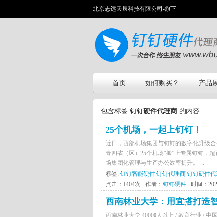
北京志远天辰科技有限公司-旗下
首页
如何购买？
产品
包含标签
钉钉硬件代理商
的内容
25个机场，一起上钉钉！
近日，西部机场集团与钉钉的数字化升级合
青四省（区）25个机场“搬”上专属钉钉
场集团化管理与生产办公效率提升。 ...
标签:
钉钉智能硬件
钉钉代理商
钉钉硬件代
点击：1404次
作者：
钉钉硬件
时间：2021-
西南林业大学：用宜搭打造
西南林业大学 40000人以上 / 教育行业 