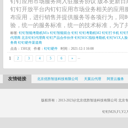
钉钉应用市场服务商入驻服务协议 版本更新日期：
钉钉开放平台内钉钉应用市场业务相关的应用
布应用，进行销售并提供服务等各项行为，同
验，统一的服务标准，统一的技术标准，为了共建
标签:
钉钉智能考勤机M1s
钉钉智能前台
钉钉
钉钉考勤机M2
钉钉打卡机
钉钉
代理商
北京钉钉代理商
钉钉产品合作伙伴
钉钉M1C指纹考勤机
钉钉W1X人
务商
钉钉硬件渠道商
点击：1501次
作者：
钉钉硬件
时间：2021-12-1 16:08
...
1
2
3
4
5
6
»
友情链接
北京优胜智连科技有限公司
天翼云代理
阿里云服务
版权所有：2013-2023@北京优胜智连科技有限公司 北京专线：185
钉钉M2S,F1,Y2,