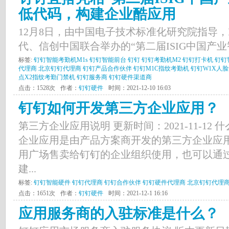
低代码，构建企业酷应用
12月8日，由中国电子技术标准化研究院指导，RP
代、信创中国联合举办的“第二届ISIG中国产业智
标签:
钉钉智能考勤机M1s
钉钉智能前台
钉钉
钉钉考勤机M2
钉钉打卡机
钉钉
代理商
北京钉钉代理商
钉钉产品合作伙伴
钉钉M1C指纹考勤机
钉钉W1X人
点X2指纹考勤门禁机
钉钉服务商
钉钉硬件渠道商
点击：1528次
作者：
钉钉硬件
时间：2021-12-10 16:03
钉钉如何开发第三方企业应用？
第三方企业应用说明 更新时间：2021-11-12
企业应用是由产品方案商开发的第三方企业应
用广场售卖给钉钉的企业组织使用，也可以通
建...
标签:
钉钉智能硬件
钉钉代理商
钉钉合作伙伴
钉钉硬件代理商
北京钉钉代理
点击：1651次
作者：
钉钉硬件
时间：2021-12-1 16:16
应用服务商的入驻标准是什么？