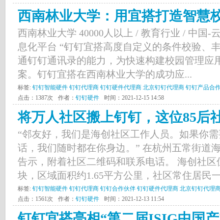
西南林业大学：用宜搭打造智慧
西南林业大学 40000人以上 / 教育行业 / 中国
息化平台 “钉钉宜搭高度自定义的条件校验、
通钉钉通讯录的能力，为快速构建校园管理应
案。钉钉宜搭在西南林业大学的成功应...
标签:
钉钉智能硬件
钉钉代理商
钉钉硬件代理商
北京钉钉代理商
钉钉产品合
点击：1387次
作者：
钉钉硬件
时间：2021-12-15 14:58
将万人社区搬上钉钉，这位85后社
“邻友好，我们是海创社区工作人员。如果你
话，我们随时都在你身边。” 在杭州五常街道
告示，附着社区二维码和联系电话。 海创社区
块，区域面积约1.65平方公里，社区常住居民一
标签:
钉钉智能硬件
钉钉代理商
钉钉合作伙伴
钉钉硬件代理商
北京钉钉代理
点击：1561次
作者：
钉钉硬件
时间：2021-12-13 11:54
钉钉宜搭亮相“第二届ISIG中国