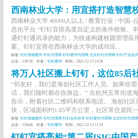
西南林业大学：用宜搭打造智慧
西南林业大学 40000人以上 / 教育行业 / 中国
息化平台 “钉钉宜搭高度自定义的条件校验、
通钉钉通讯录的能力，为快速构建校园管理应
案。钉钉宜搭在西南林业大学的成功应...
标签:
钉钉智能硬件
钉钉代理商
钉钉硬件代理商
北京钉钉代理商
钉钉产品合
点击：1387次
作者：
钉钉硬件
时间：2021-12-15 14:58
将万人社区搬上钉钉，这位85后社
“邻友好，我们是海创社区工作人员。如果你
话，我们随时都在你身边。” 在杭州五常街道
告示，附着社区二维码和联系电话。 海创社区
块，区域面积约1.65平方公里，社区常住居民一
标签:
钉钉智能硬件
钉钉代理商
钉钉合作伙伴
钉钉硬件代理商
北京钉钉代理
点击：1564次
作者：
钉钉硬件
时间：2021-12-13 11:54
钉钉宜搭亮相“第二届ISIG中国