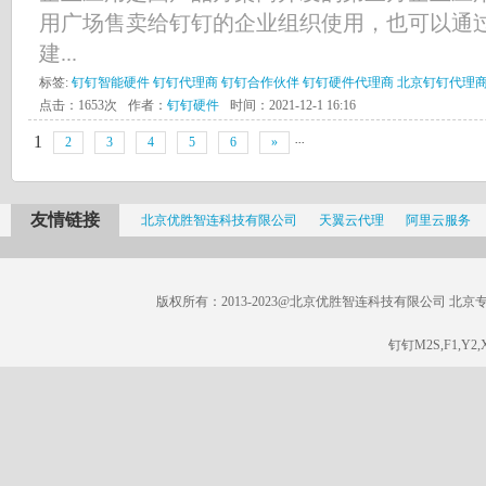
用广场售卖给钉钉的企业组织使用，也可以通
建...
标签:
钉钉智能硬件
钉钉代理商
钉钉合作伙伴
钉钉硬件代理商
北京钉钉代理
点击：1653次
作者：
钉钉硬件
时间：2021-12-1 16:16
...
1
2
3
4
5
6
»
友情链接
北京优胜智连科技有限公司
天翼云代理
阿里云服务
版权所有：2013-2023@北京优胜智连科技有限公司 北京专线：185
钉钉M2S,F1,Y2,