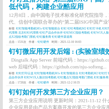
低代码，构建企业酷应用
12月8日，由中国电子技术标准化研究院指导，RP
代、信创中国联合举办的“第二届ISIG中国产业智
标签:
钉钉智能考勤机M1s
钉钉智能前台
钉钉
钉钉考勤机M2
钉钉打卡机
钉钉
代理商
北京钉钉代理商
钉钉产品合作伙伴
钉钉M1C指纹考勤机
钉钉W1X人
点X2指纹考勤门禁机
钉钉服务商
钉钉硬件渠道商
点击：1531次
作者：
钉钉硬件
时间：2021-12-10 16:03
钉钉微应用开发后端 : (实验室绩
Dingtalk App Server 前端代码：https://github.com
web 后端代码：https://github.com/nju-softeng...
标签:
钉钉打印云盒
钉钉智能考勤机M1s
钉钉智能前台
钉钉考勤机M2
钉钉打
品合作伙伴
钉钉W1X人脸识别考勤机
钉钉魔点X2指纹考勤门禁机
钉钉服务商
点击：1720次
作者：
钉钉硬件
时间：2021-12-2 10:35
钉钉如何开发第三方企业应用？
第三方企业应用说明 更新时间：2021-11-12
企业应用是由产品方案商开发的第三方企业应