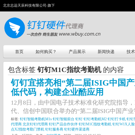
北京志远天辰科技有限公司-旗下
首页
如何购买？
产品展示
新闻快递
技术
包含标签
钉钉M1C指纹考勤机
的内容
钉钉宜搭亮相“第二届ISIG中国
低代码，构建企业酷应用
12月8日，由中国电子技术标准化研究院指导，RP
代、信创中国联合举办的“第二届ISIG中国产业智
标签:
钉钉智能考勤机M1s
钉钉智能前台
钉钉
钉钉考勤机M2
钉钉打卡机
钉钉
代理商
北京钉钉代理商
钉钉产品合作伙伴
钉钉M1C指纹考勤机
钉钉W1X人
点X2指纹考勤门禁机
钉钉服务商
钉钉硬件渠道商