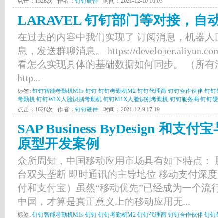
点击：1528次
作者：
钉钉硬件
时间：2021-12-10 16:03
LARAVEL 钉钉部门等对接，
在过去的内容中我们实现了 订阅消息，机器人
息，发送群聊消息。 https://developer.aliyun.co
看怎么实现具体的基础数据如何同步。 （所有
http...
标签:
钉钉智能考勤机M1s
钉钉
钉钉考勤机M2
钉钉代理商
钉钉合作伙伴
钉钉
考勤机
钉钉W1X人脸识别考勤机
钉钉M1X人脸识别考勤机
钉钉服务商
钉钉硬
点击：1628次
作者：
钉钉硬件
时间：2021-12-9 17:19
SAP Business ByDesign 
原型开发案例
众所周知，中国移动应用市场具有如下特点： 
台双头垄断 即时通讯的主导地位 移动支付深
付和支付宝）虽然“移动优先”已经成为一个流
中国，才算是真正意义上的移动应用无...
标签:
钉钉智能考勤机M1s
钉钉
钉钉考勤机M2
钉钉代理商
钉钉合作伙伴
钉钉