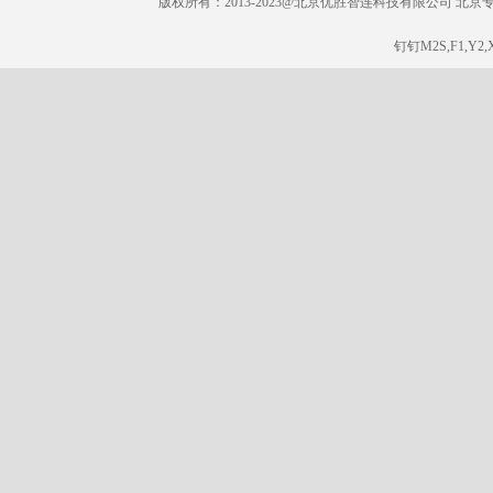
版权所有：2013-2023@北京优胜智连科技有限公司 北京专线：185
钉钉M2S,F1,Y2,