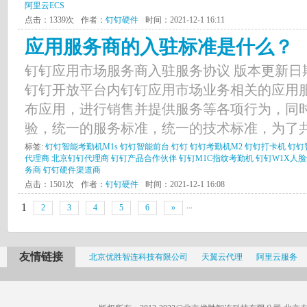
阿里云ECS
点击：1339次
作者：
钉钉硬件
时间：2021-12-1 16:11
应用服务商的入驻标准是什么？
钉钉应用市场服务商入驻服务协议 版本更新日期：
钉钉开放平台内钉钉应用市场业务相关的应用
布应用，进行销售并提供服务等各项行为，同
验，统一的服务标准，统一的技术标准，为了共建
标签:
钉钉智能考勤机M1s
钉钉智能前台
钉钉
钉钉考勤机M2
钉钉打卡机
钉钉
代理商
北京钉钉代理商
钉钉产品合作伙伴
钉钉M1C指纹考勤机
钉钉W1X人
务商
钉钉硬件渠道商
点击：1501次
作者：
钉钉硬件
时间：2021-12-1 16:08
...
1
2
3
4
5
6
»
友情链接
北京优胜智连科技有限公司
天翼云代理
阿里云服务