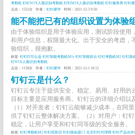
考勤机
钉钉W1X人脸识别考勤机
钉钉M1X人脸识别考勤机
钉钉服务商
钉钉硬
点击：1521次
作者：
钉钉硬件
时间：2021-12-3 9:50
能不能把已有的组织设置为体验
由于体验组织是用于体验应用，测试阶段使用
和用户信息，权限最大化。出于安全的考虑，
验组织，很抱歉。
标签:
钉钉打印云盒
钉钉智能考勤机M1s
钉钉智能前台
钉钉考勤机M2
钉钉路
钉W1X人脸识别考勤机
点击：1138次
作者：
钉钉硬件
时间：2021-12-1 16:12
钉钉云是什么？
钉钉云专注于提供安全、稳定、易用、好用的
目标主要是应用服务商。钉钉云的详细介绍以
（1）对开发者：钉钉云能够减少成本，在阿
供了钉钉云整体解决方案。（2）对用户：钉
稳定，让用户享受和钉钉同等级的安全服务。（.
标签:
钉钉考勤机M2
钉钉投影仪
钉钉路由器C1
北京钉钉代理商
钉钉产品合作