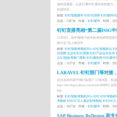
放的连接器，以及打通钉钉通讯录的能力，
的成功应...
标签:
钉钉智能硬件
钉钉代理商
钉钉硬件代
点击：1387次
作者：
钉钉硬件
时间：2021-
钉钉宜搭亮相“第二届ISI
12月8日，由中国电子技术标准化研究院指导，
能大会”在上海召开。 ...
标签:
钉钉智能考勤机M1s
钉钉智能前台
钉
代理商
北京钉钉代理商
钉钉产品合作伙伴
点X2指纹考勤门禁机
钉钉服务商
钉钉硬件
点击：1527次
作者：
钉钉硬件
时间：2021-
LARAVEL 钉钉部门等对
在过去的内容中我们实现了 订阅消息，机
https://developer.aliyun.com/
http...
标签:
钉钉智能考勤机M1s
钉钉
钉钉考勤机
考勤机
钉钉W1X人脸识别考勤机
钉钉M1
点击：1627次
作者：
钉钉硬件
时间：2021-
SAP Business ByDes