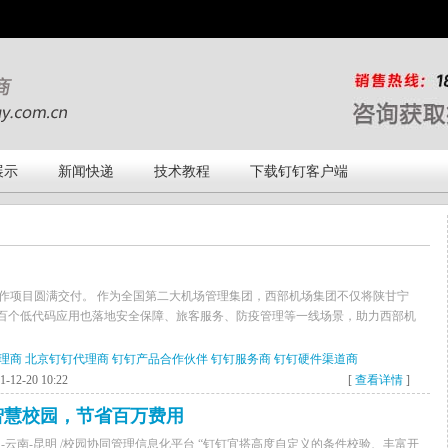
展示
新闻快递
技术教程
下载钉钉客户端
作项目圆满交付。 作为全国第二大机场管理集团，西部机场集团不仅将陕甘宁
，超百个低代码应用也落地安全保障、旅客服务、防疫管理等一线场景，助力西部机
理商
北京钉钉代理商
钉钉产品合作伙伴
钉钉服务商
钉钉硬件渠道商
12-20 10:22
[
查看详情
]
智慧校园，节省百万费用
/ 中国-云南-昆明 /校园协同管理信息化平台 “钉钉宜搭高度自定义的条件校验、丰富开