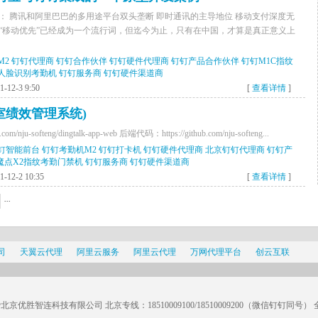
： 腾讯和阿里巴巴的多用途平台双头垄断 即时通讯的主导地位 移动支付深度无
“移动优先”已经成为一个流行词，但迄今为止，只有在中国，才算是真正意义上
M2
钉钉代理商
钉钉合作伙伴
钉钉硬件代理商
钉钉产品合作伙伴
钉钉M1C指纹
X人脸识别考勤机
钉钉服务商
钉钉硬件渠道商
12-3 9:50
[
查看详情
]
室绩效管理系统)
om/nju-softeng/dingtalk-app-web 后端代码：https://github.com/nju-softeng...
钉智能前台
钉钉考勤机M2
钉钉打卡机
钉钉硬件代理商
北京钉钉代理商
钉钉产
魔点X2指纹考勤门禁机
钉钉服务商
钉钉硬件渠道商
12-2 10:35
[
查看详情
]
...
司
天翼云代理
阿里云服务
阿里云代理
万网代理平台
创云互联
@北京优胜智连科技有限公司 北京专线：18510009100/18510009200（微信钉钉同号） 全国