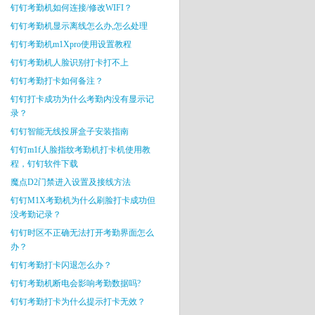
钉钉考勤机如何连接/修改WIFI？
钉钉考勤机显示离线怎么办,怎么处理
钉钉考勤机m1Xpro使用设置教程
钉钉考勤机人脸识别打卡打不上
钉钉考勤打卡如何备注？
钉钉打卡成功为什么考勤内没有显示记
录？
钉钉智能无线投屏盒子安装指南
钉钉m1f人脸指纹考勤机打卡机使用教
程，钉钉软件下载
魔点D2门禁进入设置及接线方法
钉钉M1X考勤机为什么刷脸打卡成功但
没考勤记录？
钉钉时区不正确无法打开考勤界面怎么
办？
钉钉考勤打卡闪退怎么办？
钉钉考勤机断电会影响考勤数据吗?
钉钉考勤打卡为什么提示打卡无效？