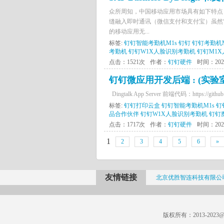
众所周知，中国移动应用市场具有如下特点
缝融入即时通讯（微信支付和支付宝）虽然
的移动应用无...
标签:
钉钉智能考勤机M1s
钉钉
钉钉考勤机
考勤机
钉钉W1X人脸识别考勤机
钉钉M1
点击：1521次
作者：
钉钉硬件
时间：2021-
钉钉微应用开发后端 : (实验
Dingtalk App Server 前端代码：https://github.c
标签:
钉钉打印云盒
钉钉智能考勤机M1s
钉
品合作伙伴
钉钉W1X人脸识别考勤机
钉钉
点击：1717次
作者：
钉钉硬件
时间：2021-
1
2
3
4
5
6
»
友情链接
北京优胜智连科技有限公
版权所有：2013-2023