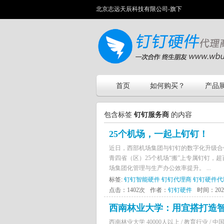
北京志远天辰科技有限公司-旗下
首页
如何购买？
产品
包含标签
钉钉服务商
的内容
25个机场，一起上钉钉！
近日，西部机场集团与钉钉的数字化升级合
青四省（区）25个机场“搬”上专属钉钉
场集团化管理与生产办公效率提升。 ...
标签:
钉钉智能硬件
钉钉代理商
钉钉硬件代
点击：1402次
作者：
钉钉硬件
时间：2021-
西南林业大学：用宜搭打造
西南林业大学 40000人以上 / 教育行业 