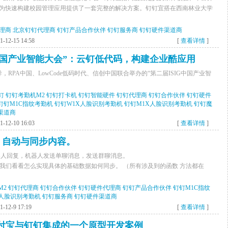
为快速构建校园管理应用提供了一套完整的解决方案。钉钉宜搭在西南林业大学
理商
北京钉钉代理商
钉钉产品合作伙伴
钉钉服务商
钉钉硬件渠道商
12-15 14:58
[
查看详情
]
G中国产业智能大会”：云钉低代码，构建企业酷应用
RPA中国、LowCode低码时代、信创中国联合举办的“第二届ISIG中国产业智
钉
钉钉考勤机M2
钉钉打卡机
钉钉智能硬件
钉钉代理商
钉钉合作伙伴
钉钉硬件
钉钉M1C指纹考勤机
钉钉W1X人脸识别考勤机
钉钉M1X人脸识别考勤机
钉钉魔
渠道商
12-10 16:03
[
查看详情
]
接，自动与同步内容。
器人回复，机器人发送单聊消息，发送群聊消息。
article/808802 这里我们看看怎么实现具体的基础数据如何同步。 （所有涉及到的函数 方法都在
M2
钉钉代理商
钉钉合作伙伴
钉钉硬件代理商
钉钉产品合作伙伴
钉钉M1C指纹
X人脸识别考勤机
钉钉服务商
钉钉硬件渠道商
12-9 17:19
[
查看详情
]
ign 和支付宝与钉钉集成的一个原型开发案例