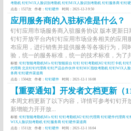
考勤机
钉钉W1X人脸识别考勤机
钉钉M1X人脸识别考勤机
钉钉服务商
钉钉硬
点击：1527次
作者：
钉钉硬件
时间：2021-12-3 9:50
应用服务商的入驻标准是什么？
钉钉应用市场服务商入驻服务协议 版本更新日期：
钉钉开放平台内钉钉应用市场业务相关的应用
布应用，进行销售并提供服务等各项行为，同
验，统一的服务标准，统一的技术标准，为了共建
标签:
钉钉智能考勤机M1s
钉钉智能前台
钉钉
钉钉考勤机M2
钉钉打卡机
钉钉
代理商
北京钉钉代理商
钉钉产品合作伙伴
钉钉M1C指纹考勤机
钉钉W1X人
务商
钉钉硬件渠道商
点击：1504次
作者：
钉钉硬件
时间：2021-12-1 16:08
【重要通知】开发者文档更新（11.22
本周文档更新了以下内容，详情可参考钉钉开放
新增能力开开放...
标签:
钉钉智能考勤机M1s
钉钉
钉钉考勤机M2
钉钉代理商
钉钉硬件代理商
钉
W1X人脸识别考勤机
钉钉服务商
钉钉硬件渠道商
点击：1511次
作者：
钉钉硬件
时间：2021-12-1 16:04