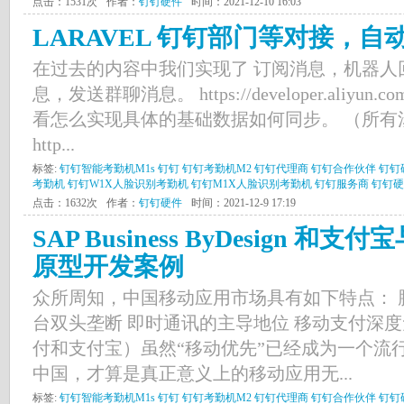
点击：1531次
作者：
钉钉硬件
时间：2021-12-10 16:03
LARAVEL 钉钉部门等对接，
在过去的内容中我们实现了 订阅消息，机器人
息，发送群聊消息。 https://developer.aliyun.co
看怎么实现具体的基础数据如何同步。 （所有
http...
标签:
钉钉智能考勤机M1s
钉钉
钉钉考勤机M2
钉钉代理商
钉钉合作伙伴
钉钉
考勤机
钉钉W1X人脸识别考勤机
钉钉M1X人脸识别考勤机
钉钉服务商
钉钉硬
点击：1632次
作者：
钉钉硬件
时间：2021-12-9 17:19
SAP Business ByDesign 
原型开发案例
众所周知，中国移动应用市场具有如下特点： 
台双头垄断 即时通讯的主导地位 移动支付深
付和支付宝）虽然“移动优先”已经成为一个流
中国，才算是真正意义上的移动应用无...
标签:
钉钉智能考勤机M1s
钉钉
钉钉考勤机M2
钉钉代理商
钉钉合作伙伴
钉钉