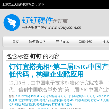
北京志远天辰科技有限公司-旗下
首页
如何购买？
产品展示
新闻快递
技术
包含标签
钉钉
的内容
钉钉宜搭亮相“第二届ISIG中国
低代码，构建企业酷应用
12月8日，由中国电子技术标准化研究院指导，RP
代、信创中国联合举办的“第二届ISIG中国产业智
标签:
钉钉智能考勤机M1s
钉钉智能前台
钉钉
钉钉考勤机M2
钉钉打卡机
钉钉
代理商
北京钉钉代理商
钉钉产品合作伙伴
钉钉M1C指纹考勤机
钉钉W1X人
点X2指纹考勤门禁机
钉钉服务商
钉钉硬件渠道商