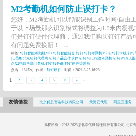
M2考勤机如何防止误打卡？
您好，M2考勤机可以智能识别工作时间/自由
于以上场景那么识别模式将调整为1.5米内凝视
们是钉钉硬件代理商，通过我们购买钉钉产品
有问题免费换新！ ...
标签:
钉钉智能考勤机M1s
钉钉智能前台
钉钉
钉钉考勤机M2
钉钉打卡机
钉钉
代理商
北京钉钉代理商
钉钉产品合作伙伴
钉钉M1C指纹考勤机
钉钉W1X人
点X2指纹考勤门禁机
钉钉服务商
钉钉硬件渠道商
点击：1645次
作者：
钉钉硬件
时间：2021-3-25 16:26
...
1
2
3
4
5
6
»
友情链接
北京优胜智连科技有限公司
天翼云代理
阿里云服务
版权所有：2013-2023@北京优胜智连科技有限公司 北京专线：185